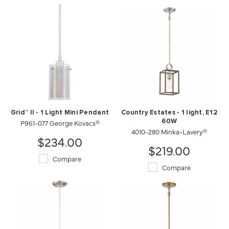
Grid™ II - 1 Light Mini Pendant
Country Estates - 1 light, E12
P961-077 George Kovacs®
60W
4010-280 Minka-Lavery®
$234.00
$219.00
Compare
Compare