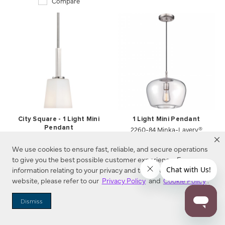
Compare
City Square - 1 Light Mini
1 Light Mini Pendant
Pendant
2260-84 Minka-Lavery®
1541-77 Minka-Lavery®
Compare
We use cookies to ensure fast, reliable, and secure operations
Compare
to give you the best possible customer experience. For more
information relating to your privacy and to cookies used on this
website, please refer to our
Privacy Policy
and
Cookie Policy
.
Dismiss