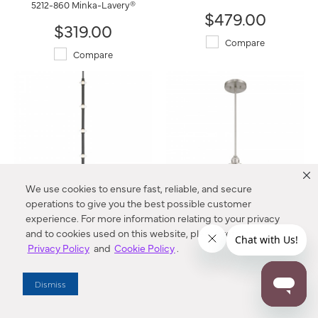
5212-860 Minka-Lavery®
$479.00
$319.00
Compare
Compare
We use cookies to ensure fast, reliable, and secure
operations to give you the best possible customer
experience. For more information relating to your privacy
Pearl 2.5" LED Mini Pendant
Barwell 10" 1-Light Mini
and to cookies used on this website, please refer to our
5649-899-L Minka-Lavery®
Pendant
Privacy Policy
and
Cookie Policy
.
5686-84 Minka-Lavery®
$479.00
$269.00
Dismiss
Compare
Compare